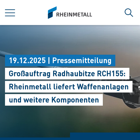
jumpToMain
siteLogo
MENÜ
Such
19.12.2025 | Pressemitteilung
Großauftrag Radhaubitze RCH155:
Rheinmetall liefert Waffenanlagen
und weitere Komponenten