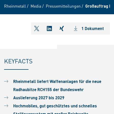
Rheinmetall
/
Media
/
Pressemitteilungen
/
Großauftrag R
1 Dokument
shareOntwitter
shareOnlinkedIn
shareOnxing
KEYFACTS
Rheinmetall liefert Waffenanlagen für die neue
Radhaubitze RCH155 der Bundeswehr
Auslieferung 2027 bis 2029
Hochmobiles, gut geschütztes und schnelles
Steilfeuersystem mit großer Reichweite