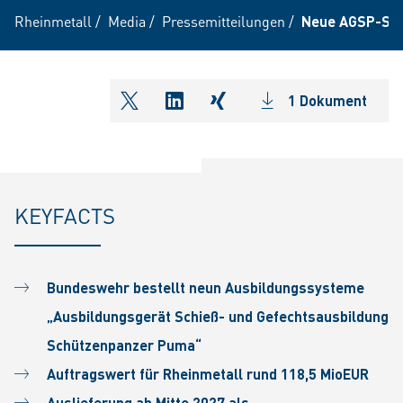
Rheinmetall
/
Media
/
Pressemitteilungen
/
Neue AGSP-Sim
1 Dokument
shareOntwitter
shareOnlinkedIn
shareOnxing
KEYFACTS
Bundeswehr bestellt neun Ausbildungssysteme
„Ausbildungsgerät Schieß- und Gefechtsausbildung
Schützenpanzer Puma“
Auftragswert für Rheinmetall rund 118,5 MioEUR
Auslieferung ab Mitte 2027 als