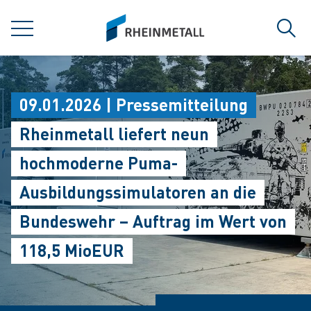
jumpToMain
siteLogo
MENÜ
Such
09.01.2026 | Pressemitteilung
Rheinmetall liefert neun
hochmoderne Puma-
Ausbildungssimulatoren an die
Bundeswehr – Auftrag im Wert von
118,5 MioEUR