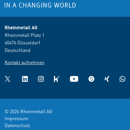
Rheinmetall AG
Rheinmetall Platz 1
40476 Düsseldorf
Deutschland
Kontakt aufnehmen
Twitter
LinkedIn
Instagram
kununu
YouTube
glassdoor
XING
What
© 2026 Rheinmetall AG
Impressum
Datenschutz