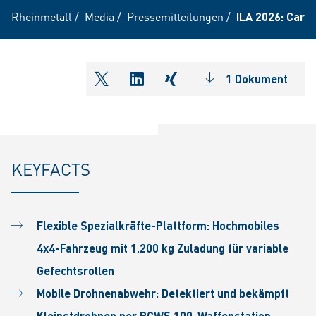
Rheinmetall
/
Media
/
Pressemitteilungen
/
ILA 2026: Cara
1 Dokument
shareOntwitter
shareOnlinkedIn
shareOnxing
KEYFACTS
Flexible Spezialkräfte-Plattform: Hochmobiles
4x4-Fahrzeug mit 1.200 kg Zuladung für variable
Gefechtsrollen
Mobile Drohnenabwehr: Detektiert und bekämpft
Kleinstdrohnen per RCWS 100-Waffenstation