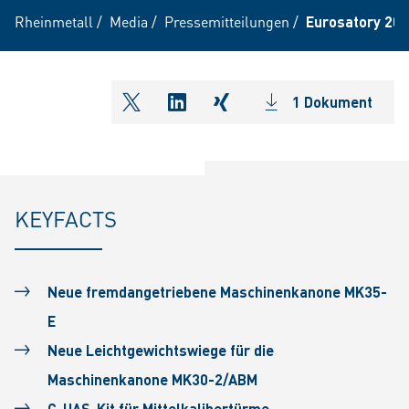
Rheinmetall
/
Media
/
Pressemitteilungen
/
Eurosatory 20
1 Dokument
shareOntwitter
shareOnlinkedIn
shareOnxing
KEYFACTS
Neue fremdangetriebene Maschinenkanone MK35-
E
Neue Leichtgewichtswiege für die
Maschinenkanone MK30-2/ABM
C-UAS-Kit für Mittelkalibertürme