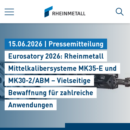
jumpToMain
siteLogo
MENÜ
Such
15.06.2026 | Pressemitteilung
Eurosatory 2026: Rheinmetall
Mittelkalibersysteme MK35-E und
MK30-2/ABM – Vielseitige
Bewaffnung für zahlreiche
Anwendungen