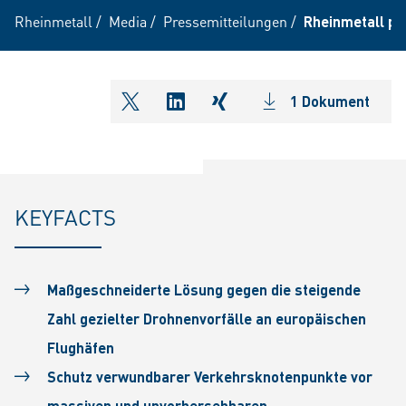
Rheinmetall
/
Media
/
Pressemitteilungen
/
Rheinmetall pr
1 Dokument
shareOntwitter
shareOnlinkedIn
shareOnxing
KEYFACTS
Maßgeschneiderte Lösung gegen die steigende
Zahl gezielter Drohnenvorfälle an europäischen
Flughäfen
Schutz verwundbarer Verkehrsknotenpunkte vor
massiven und unvorhersehbaren