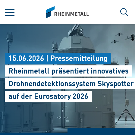
jumpToMain
siteLogo
MENÜ
Such
15.06.2026 | Pressemitteilung
Rheinmetall präsentiert innovatives
Drohnendetektionssystem Skyspotter
auf der Eurosatory 2026