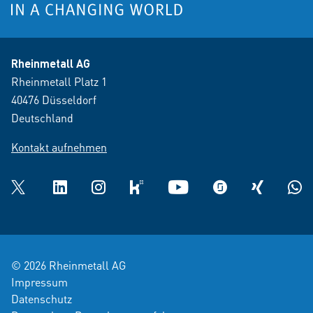
Rheinmetall AG
Rheinmetall Platz 1
40476 Düsseldorf
Deutschland
Kontakt aufnehmen
Twitter
LinkedIn
Instagram
kununu
YouTube
glassdoor
XING
What
© 2026 Rheinmetall AG
Impressum
Datenschutz