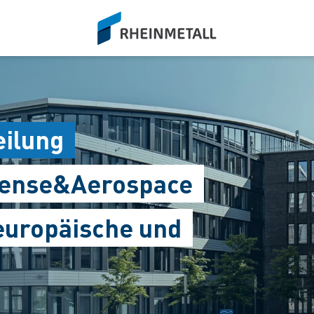
siteLogo
eilung
efense&Aerospace
 europäische und