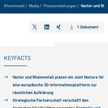
Rheinmetall
/
Media
/
Pressemitteilungen
/
Vantor und Rhe
1 Dokument
shareOntwitter
shareOnlinkedIn
shareOnxing
KEYFACTS
Vantor und Rheinmetall planen ein Joint Venture für
eine europäische 3D-Informationsplattform zur
räumlichen Aufklärung
Strategische Partnerschaft verschafft den
deutschen Streitkräften souveräne Kontrolle und