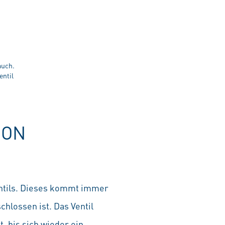
auch.
entil
ION
entils. Dieses kommt immer
hlossen ist. Das Ventil
, bis sich wieder ein