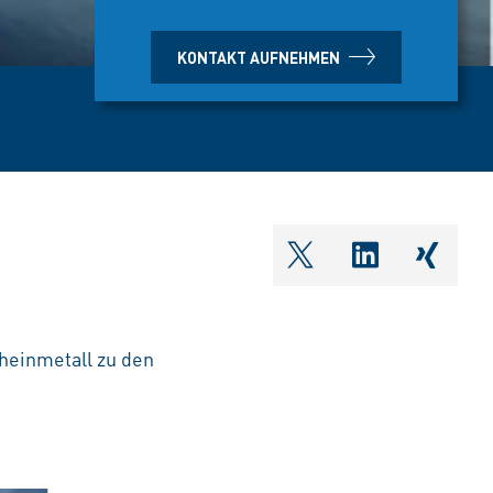
KONTAKT AUFNEHMEN
shareOntwitter
shareOnlin
share
Rheinmetall zu den