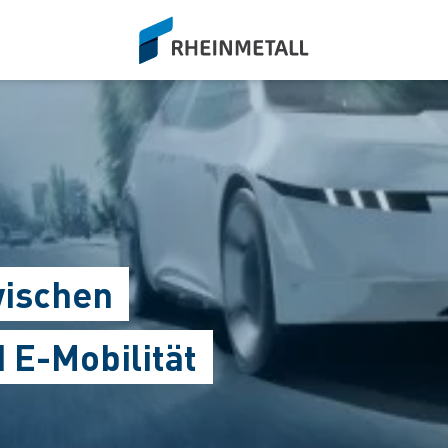
siteLogo
wischen
E-Mobilität