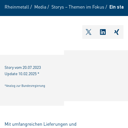
Rheinmetall
/
Media
/
Storys – Themen im Fokus
/
Ein star
shareOntwitter
shareOnli
shar
Story vom 20.07.2023
Update 10.02.2025 *
*Analog zur Bundesregierung
Mit umfangreichen Lieferungen und