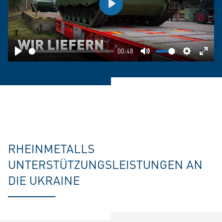
Play
00:48
Play
Mute
Settings
Ente
fulls
RHEINMETALLS
UNTERSTÜTZUNGSLEISTUNGEN AN
DIE UKRAINE