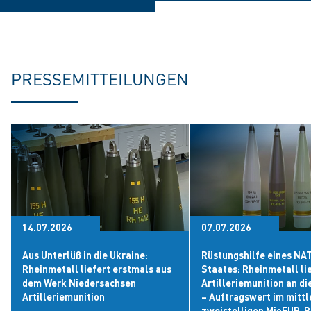
PRESSEMITTEILUNGEN
14.07.2026
07.07.2026
Aus Unterlüß in die Ukraine:
Rüstungshilfe eines NA
Rheinmetall liefert erstmals aus
Staates: Rheinmetall li
dem Werk Niedersachsen
Artilleriemunition an di
Artilleriemunition
– Auftragswert im mittl
zweistelligen MioEUR-B