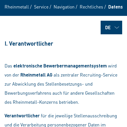
Rheinmetall
/
Service
/
Navigation
/
Rechtliches
/
Datensc
I. Verantwortlicher
Das
elektronische Bewerbermanagementsystem
wird
von der
Rheinmetall AG
als zentraler Recruiting-Service
zur Abwicklung des Stellenbesetzungs- und
Bewerbungsverfahrens auch für andere Gesellschaften
des Rheinmetall-Konzerns betrieben.
Verantwortlicher
für die jeweilige Stellenausschreibung
und die Verarbeitung personenbezogener Daten im