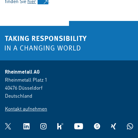
finden Sie
hier
.
Rheinmetall AG
Rheinmetall Platz 1
40476 Düsseldorf
Deutschland
Kontakt aufnehmen
Twitter
LinkedIn
Instagram
kununu
YouTube
glassdoor
XING
What