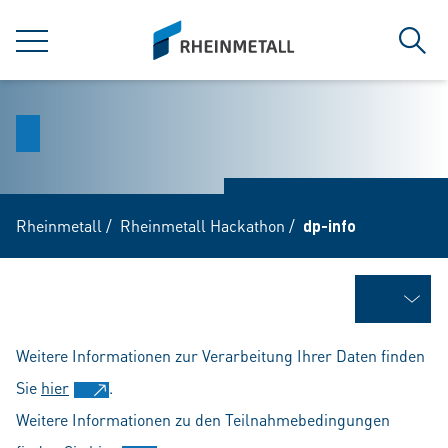
jumpToMain
siteLogo
MENÜ
Such
Rheinmetall
/
Rheinmetall Hackathon
/
dp-info
Weitere Informationen zur Verarbeitung Ihrer Daten finden
Sie
hier
.
Weitere Informationen zu den Teilnahmebedingungen