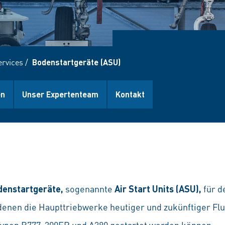
ervices
/
Bodenstartgeräte (ASU)
en
Unser Expertenteam
Kontakt
denstartgeräte,
sogenannte
Air Start Units (ASU),
für d
 denen die Haupttriebwerke heutiger und zukünftiger Fl
Typen B777-300ER und A380 gestartet werden können.