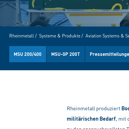
Rheinmetall
/
Systeme & Produkte
/
Aviation Systems & S
MSU 200/400
MSU-GP 200T
Pressemitteilung
Rheinmetall produziert
Bo
militärischen Bedarf
, mit
zu den anspruchsvollsten 