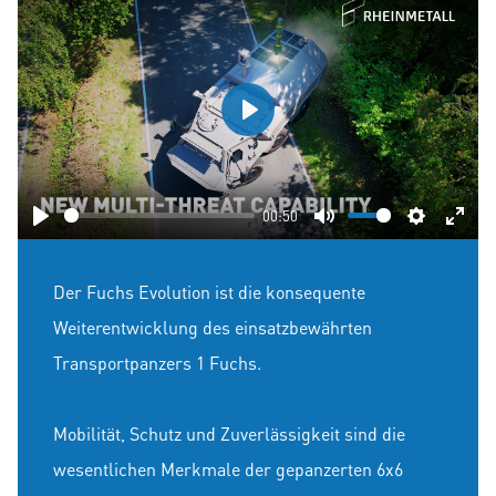
Play
00:50
Play
Mute
Settings
Ente
fulls
Der Fuchs Evolution ist die konsequente
Weiterentwicklung des einsatzbewährten
Transportpanzers 1 Fuchs.
Mobilität, Schutz und Zuverlässigkeit sind die
wesentlichen Merkmale der gepanzerten 6x6