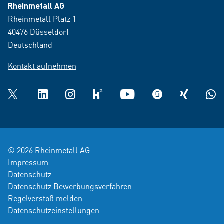
Rheinmetall AG
Rheinmetall Platz 1
40476 Düsseldorf
Deutschland
Kontakt aufnehmen
Twitter
LinkedIn
Instagram
kununu
YouTube
glassdoor
XING
What
© 2026 Rheinmetall AG
Impressum
Datenschutz
Datenschutz Bewerbungsverfahren
Regelverstoß melden
Datenschutzeinstellungen