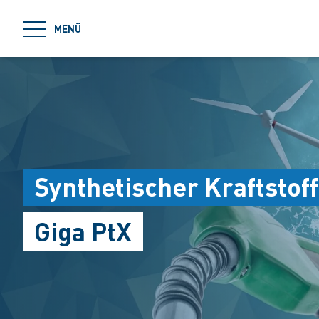
jumpToMain
MENÜ
Synthetischer Kraftstoff
Giga PtX