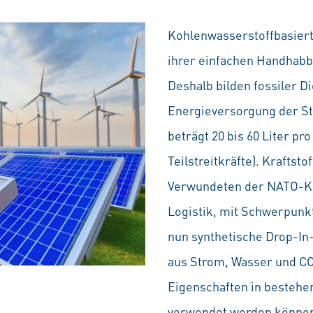
Kohlenwasserstoffbasierte
ihrer einfachen Handhabba
Deshalb bilden fossiler D
Energieversorgung der Str
beträgt 20 bis 60 Liter pro
Teilstreitkräfte). Kraftsto
Verwundeten der NATO-Krä
Logistik, mit Schwerpunkt
nun synthetische Drop-In-
aus Strom, Wasser und CO
Eigenschaften in bestehe
verwendet werden können. 