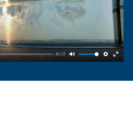
01:17
Mute
Settings
Enter
fullscre