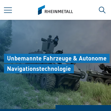
jumpToMain
siteLogo
MENÜ
Such
Unbemannte Fahrzeuge & Autonome
Navigationstechnologie