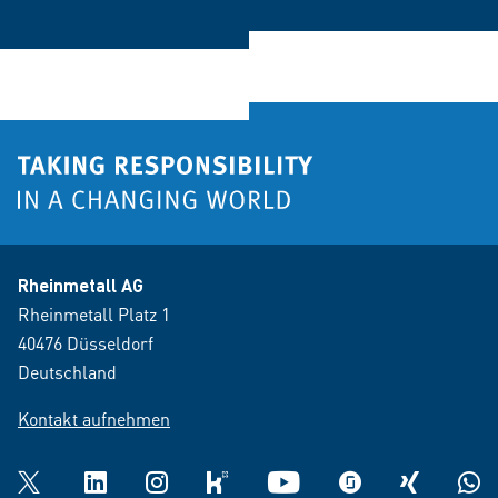
Rheinmetall AG
Rheinmetall Platz 1
40476 Düsseldorf
Deutschland
Kontakt aufnehmen
Twitter
LinkedIn
Instagram
kununu
YouTube
glassdoor
XING
What