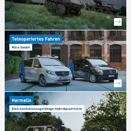
Teleoperiertes Fahren
Mira GmbH
Hermelin
Eine hochleistungsfähige Hybridplattform