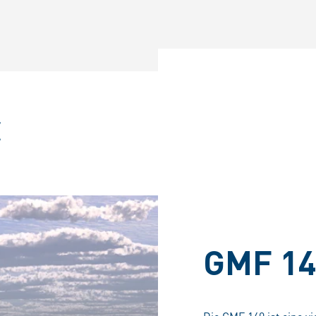
E
GMF 1