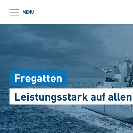
jumpToMain
MENÜ
Fregatten
Leistungsstark auf all