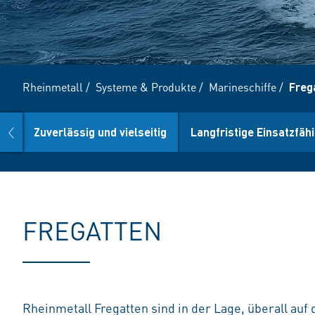
Rheinmetall
/
Systeme & Produkte
/
Marineschiffe
/
Freg
prev
en
Zuverlässig und vielseitig
Langfristige Einsatzfähi
FREGATTEN
Rheinmetall Fregatten sind in der Lage, überall au