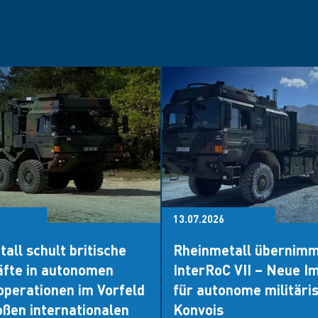
13.07.2026
all schult britische
Rheinmetall übernim
äfte in autonomen
InterRoC VII – Neue I
operationen im Vorfeld
für autonome militäri
oßen internationalen
Konvois