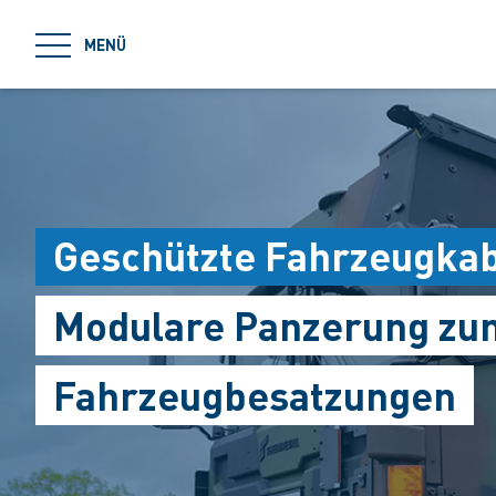
jumpToMain
MENÜ
Geschützte Fahrzeugka
Modulare Panzerung zum
Fahrzeugbesatzungen