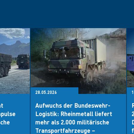
28.05.2026
1
mt
Aufwuchs der Bundeswehr-
mpulse
Logistik: Rheinmetall liefert
sche
mehr als 2.000 militärische
Transportfahrzeuge –