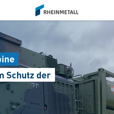
siteLogo
bine
 Schutz der