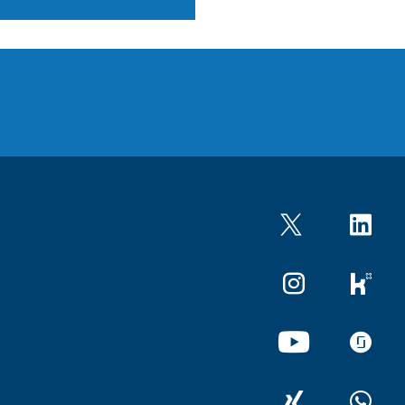
Twitter
LinkedIn
Instagram
kununu
YouTube
glassdo
XING
WhatsA