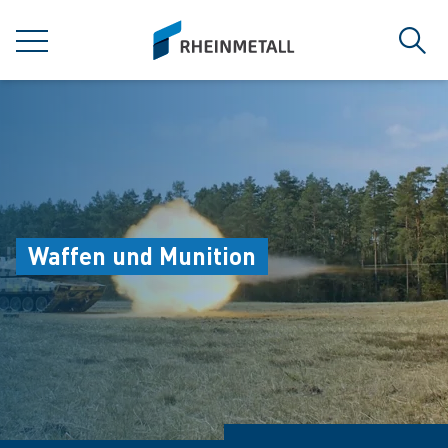
jumpToMain
siteLogo
MENÜ
Such
Waffen und Munition