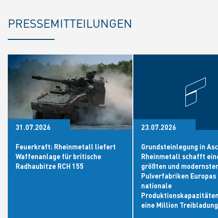
PRESSEMITTEILUNGEN
31.07.2026
23.07.2026
Feuerkraft: Rheinmetall liefert
Grundsteinlegung in As
Waffenanlage für britische
Rheinmetall schafft ein
Radhaubitze RCH 155
größten und modernste
Pulverfabriken Europas
nationale
Produktionskapazitäten
eine Million Treibladu