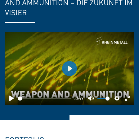
AND AMMUNITION – DIE ZUKUNFT IM
VISIER
Play
00:49
Play
Mute
Settings
Ente
fulls