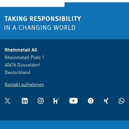
Rheinmetall AG
Rheinmetall Platz 1
40476 Düsseldorf
Deutschland
Kontakt aufnehmen
Twitter
LinkedIn
Instagram
kununu
YouTube
glassdoor
XING
What