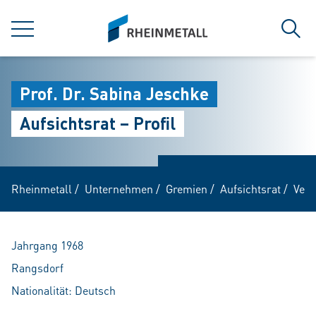
jumpToMain
siteLogo
MENÜ
Such
Prof. Dr. Sabina Jeschke
Aufsichtsrat – Profil
Rheinmetall
/
Unternehmen
/
Gremien
/
Aufsichtsrat
/
Vert
Jahrgang 1968
Rangsdorf
Nationalität: Deutsch