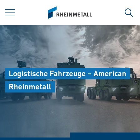
jumpToMain
siteLogo
MENÜ
Such
Logistische Fahrzeuge – American
Rheinmetall