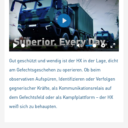
Play
01:13
Play
Mute
Settings
Enter
fullscr
Gut geschützt und wendig ist der HX in der Lage, dicht
am Gefechtsgeschehen zu operieren. Ob beim
observativen Aufspüren, Identifizieren oder Verfolgen
gegnerischer Kräfte, als Kommunikationsrelais auf
dem Gefechtsfeld oder als Kampfplattform – der HX
weiß sich zu behaupten.