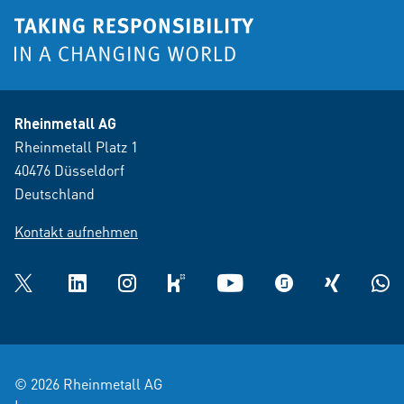
Rheinmetall AG
Rheinmetall Platz 1
40476 Düsseldorf
Deutschland
Kontakt aufnehmen
Twitter
LinkedIn
Instagram
kununu
YouTube
glassdoor
XING
What
© 2026 Rheinmetall AG