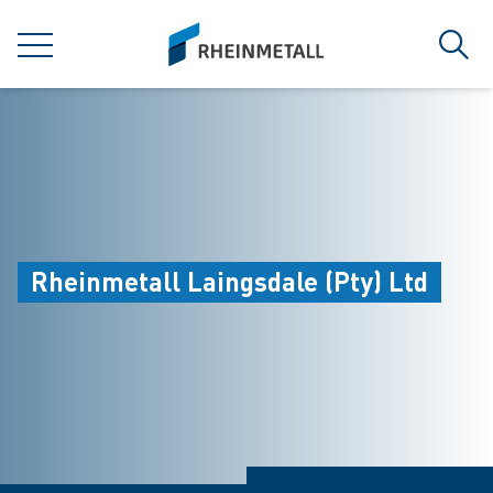
jumpToMain
siteLogo
MENÜ
Such
Rheinmetall Laingsdale (Pty) Ltd