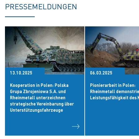
PRESSEMELDUNGEN
13.10.2025
06.03.2025
Kooperation in Polen: Polska
Pionierarbeit in Polen:
Grupa Zbrojeniowa S.A. und
Rheinmetall demonstrie
Rheinmetall unterzeichnen
Leistungsfähigkeit des 
strategische Vereinbarung über
Unterstützungsfahrzeuge