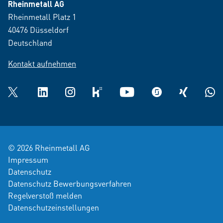
Rheinmetall AG
Rheinmetall Platz 1
40476 Düsseldorf
Deutschland
Kontakt aufnehmen
Twitter
LinkedIn
Instagram
kununu
YouTube
glassdoor
XING
What
© 2026 Rheinmetall AG
Impressum
Datenschutz
Datenschutz Bewerbungsverfahren
Regelverstoß melden
Datenschutzeinstellungen