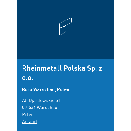
Rheinmetall Polska Sp. z
Rhe
o.o.
o.o.
Büro Warschau, Polen
Büro 
Al. Ujazdowskie 51
ul. M
00-536 Warschau
c/o Z
Polen
ŁABĘ
Anfahrt
44-10
Polen