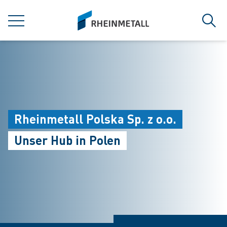
jumpToMain
siteLogo
MENÜ
Such
Rheinmetall Polska Sp. z o.o.
Unser Hub in Polen