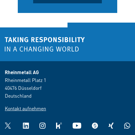
Rheinmetall AG
Rheinmetall Platz 1
40476 Düsseldorf
Deutschland
Kontakt aufnehmen
Twitter
LinkedIn
Instagram
kununu
YouTube
glassdoor
XING
What