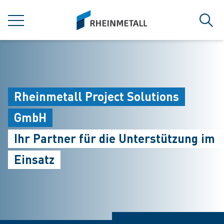
jumpToMain
siteLogo
MENÜ
Such
Rheinmetall Project Solutions
GmbH
Ihr Partner für die Unterstützung im
Einsatz