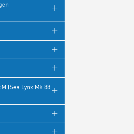
gen
EM (Sea Lynx Mk 88