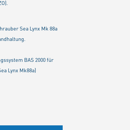
ZO).
chrauber Sea Lynx Mk 88a
andhaltung.
ngssystem BAS 2000 für
Sea Lynx Mk88a)