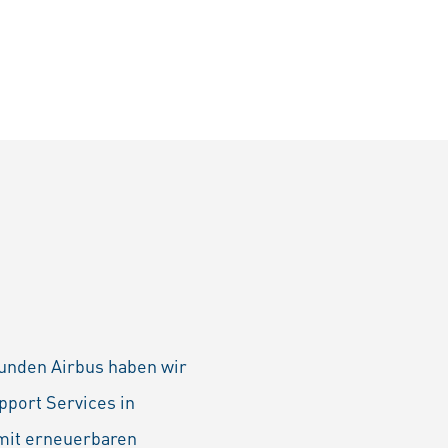
tkunden Airbus haben wir
port Services in
 mit erneuerbaren