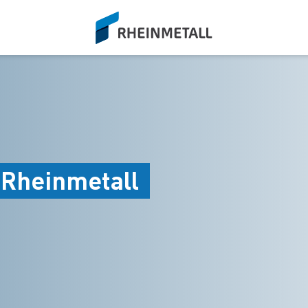
siteLogo
 Rheinmetall