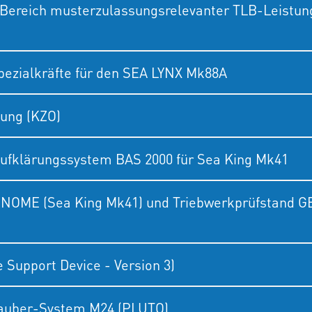
Bereich musterzulassungsrelevanter TLB-Leistun
pezialkräfte für den SEA LYNX Mk88A
tung (KZO)
ufklärungssystem BAS 2000 für Sea King Mk41
GNOME (Sea King Mk41) und Triebwerkprüfstand G
Support Device - Version 3)
auber-System M24 (PLUTO)