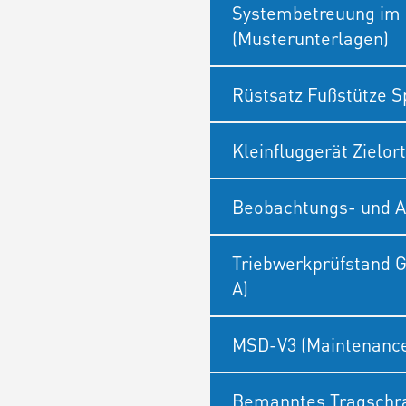
Systembetreuung im 
(Musterunterlagen)
Rüstsatz Fußstütze S
Kleinfluggerät Zielor
Beobachtungs- und A
Triebwerkprüfstand 
A)
MSD-V3 (Maintenance 
Bemanntes Tragschr