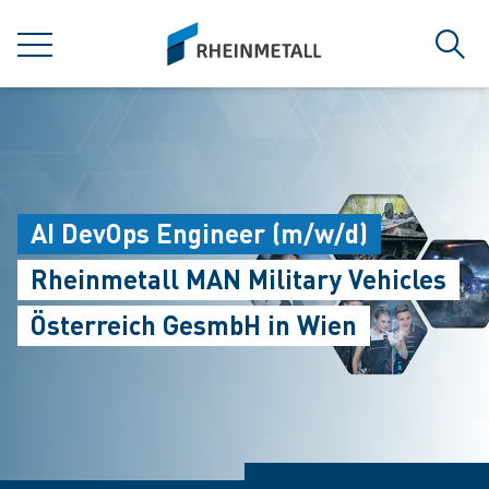
jumpToMain
siteLogo
MENU
Sear
AI DevOps Engineer (m/w/d)
Rheinmetall MAN Military Vehicles
Österreich GesmbH in Wien