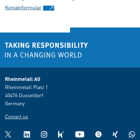
Kontaktformular
.
Rheinmetall AG
Rheinmetall Platz 1
40476 Dusseldorf
Germany
Contact us
Twitter
LinkedIn
Instagram
kununu
YouTube
glassdoor
XING
What