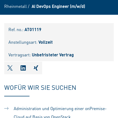
Rheinmetall
/
AI DevOps Engineer (m/w/d)
Ref. no.:
AT01119
Anstellungsart:
Vollzeit
Vertragsart:
Unbefristeter Vertrag
shareOntwitter
shareOnlinkedIn
shareOnxing
WOFÜR WIR SIE SUCHEN
Administration und Optimierung einer onPremise-
Cloud auf Basis von OpenStack