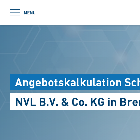
jumpToMain
MENU
Angebotskalkulation Sc
NVL B.V. & Co. KG in B