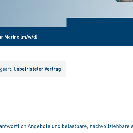
r Marine (m/w/d)
agsart:
Unbefristeter Vertrag
rantwortlich Angebote und belastbare, nachvollziehbare 