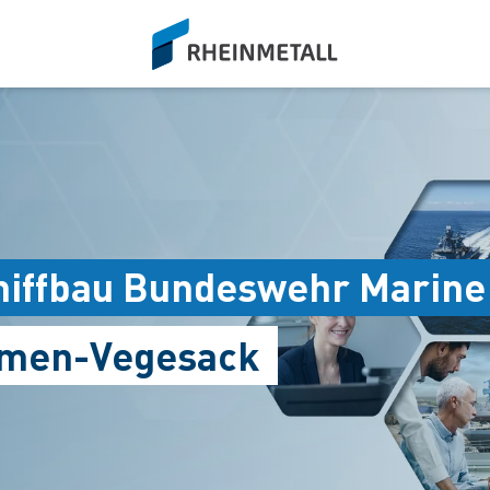
siteLogo
hiffbau Bundeswehr Marine
remen-Vegesack