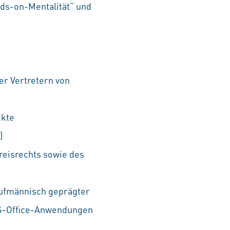
ds-on-Mentalität“ und
r Vertretern von
ekte
)
reisrechts sowie des
aufmännisch geprägter
MS-Office-Anwendungen