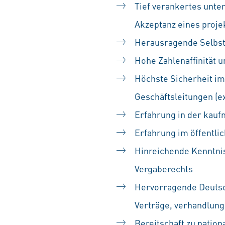
Tief verankertes unt
Akzeptanz eines projek
Herausragende Selbst
Hohe Zahlenaffinität u
Höchste Sicherheit i
Geschäftsleitungen (ex
Erfahrung in der kauf
Erfahrung im öffentli
Hinreichende Kenntnis
Vergaberechts
Hervorragende Deutsc
Verträge, verhandlun
Bereitschaft zu nation