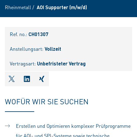
Rheinmetall
/
AOI Supporter (m/w/d)
Ref. no.:
CH01307
Anstellungsart:
Vollzeit
Vertragsart:
Unbefristeter Vertrag
shareOntwitter
shareOnlinkedIn
shareOnxing
WOFÜR WIR SIE SUCHEN
Erstellen und Optimieren komplexer Prüfprogramme
für AOI- und SPI-Systeme sowie technische