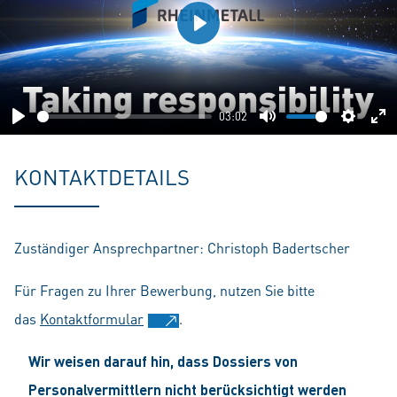
Play
03:02
Play
Mute
Setting
En
fu
KONTAKTDETAILS
Zuständiger Ansprechpartner: Christoph Badertscher
Für Fragen zu Ihrer Bewerbung, nutzen Sie bitte
das
Kontaktformular
.
Wir weisen darauf hin, dass Dossiers von
Personalvermittlern nicht berücksichtigt werden