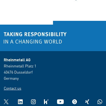
Rheinmetall AG
Rheinmetall Platz 1
40476 Dusseldorf
Germany
Contact us
Twitter
LinkedIn
Instagram
kununu
YouTube
glassdoor
XING
What