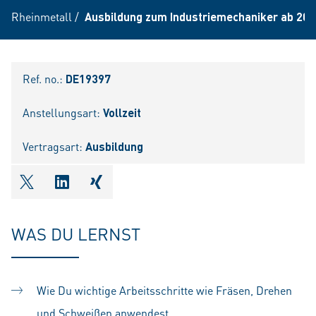
Rheinmetall
/
Ausbildung zum Industriemechaniker ab 202
Ref. no.:
DE19397
Anstellungsart:
Vollzeit
Vertragsart:
Ausbildung
shareOntwitter
shareOnlinkedIn
shareOnxing
WAS DU LERNST
Wie Du wichtige Arbeitsschritte wie Fräsen, Drehen
und Schweißen anwendest