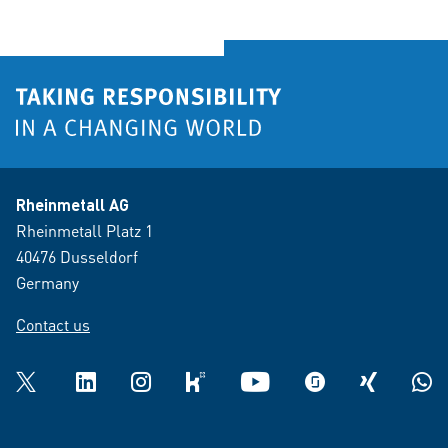
Rheinmetall AG
Rheinmetall Platz 1
40476 Dusseldorf
Germany
Contact us
Twitter
LinkedIn
Instagram
kununu
YouTube
glassdoor
XING
What