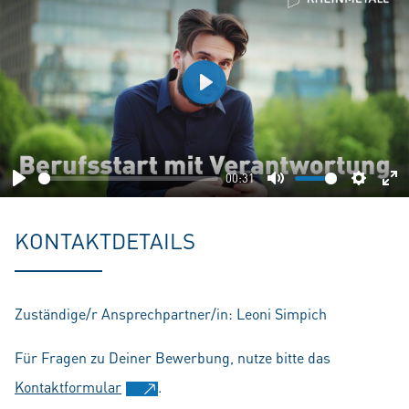
Play
00:31
Play
Mute
Setting
En
fu
KONTAKTDETAILS
Zuständige/r Ansprechpartner/in: Leoni Simpich
Für Fragen zu Deiner Bewerbung, nutze bitte das
Kontaktformular
.