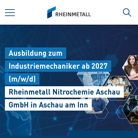
jumpToMain
siteLogo
MENU
Sear
Ausbildung zum
Industriemechaniker ab 2027
(m/w/d)
Rheinmetall Nitrochemie Aschau
GmbH in Aschau am Inn