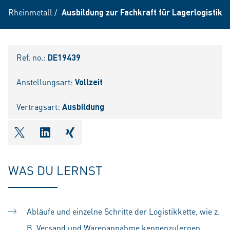
Rheinmetall
/
Ausbildung zur Fachkraft für Lagerlogistik 
Ref. no.:
DE19439
Anstellungsart:
Vollzeit
Vertragsart:
Ausbildung
shareOntwitter
shareOnlinkedIn
shareOnxing
WAS DU LERNST
Abläufe und einzelne Schritte der Logistikkette, wie z.
B. Versand und Warenannahme kennenzulernen