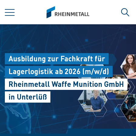
jumpToMain
siteLogo
MENU
Sear
Ausbildung zur Fachkraft für
Lagerlogistik ab 2026 (m/w/d)
Rheinmetall Waffe Munition GmbH
in Unterlüß