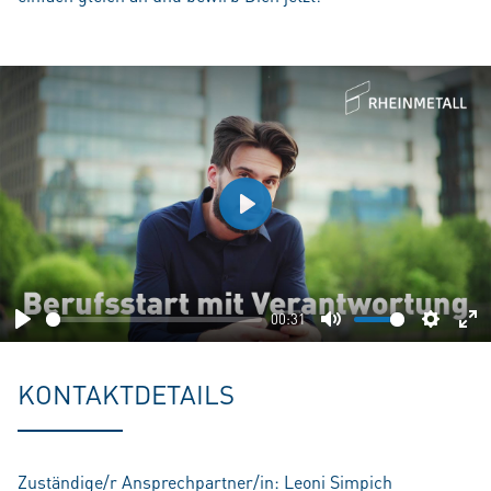
Play
00:31
Play
Mute
Setting
En
fu
KONTAKTDETAILS
Zuständige/r Ansprechpartner/in: Leoni Simpich