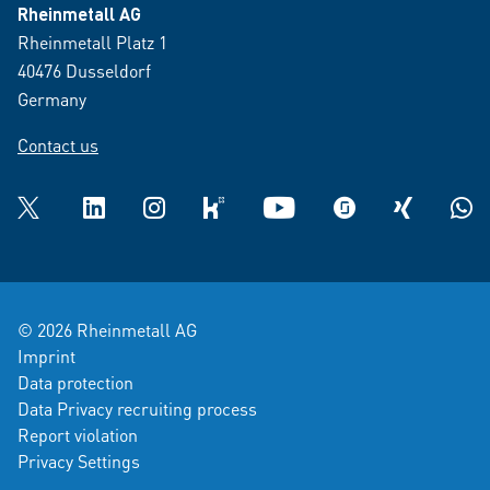
Rheinmetall AG
Rheinmetall Platz 1
40476 Dusseldorf
Germany
Contact us
Twitter
LinkedIn
Instagram
kununu
YouTube
glassdoor
XING
What
© 2026 Rheinmetall AG
Imprint
Data protection
Data Privacy recruiting process
Report violation
Privacy Settings