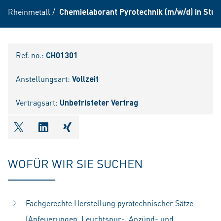
Rheinmetall
/
Chemielaborant Pyrotechnik (m/w/d) in Stud
Ref. no.:
CH01301
Anstellungsart:
Vollzeit
Vertragsart:
Unbefristeter Vertrag
shareOntwitter
shareOnlinkedIn
shareOnxing
WOFÜR WIR SIE SUCHEN
Fachgerechte Herstellung pyrotechnischer Sätze
(Anfeuerungen, Leuchtspur-, Anzünd- und