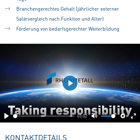
Branchengerechtes Gehalt (jährlicher externer
Salärvergleich nach Funktion und Alter)
Förderung von bedarfsgerechter Weiterbildung
Play
03:02
Play
Mute
Setting
En
fu
KONTAKTDETAILS