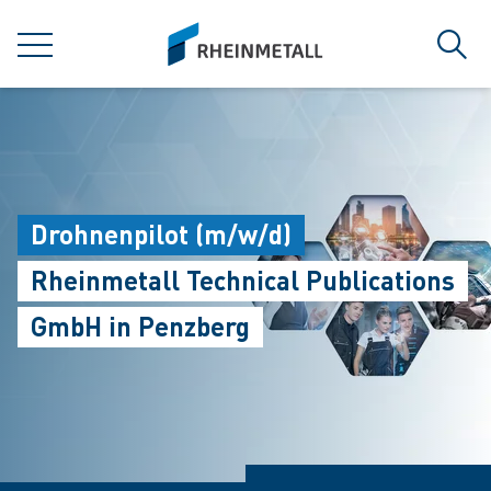
jumpToMain
siteLogo
MENU
Sear
Drohnenpilot (m/w/d)
Rheinmetall Technical Publications
GmbH in Penzberg