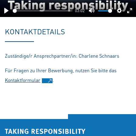
03:02
Play
Mute
Setting
En
fu
KONTAKTDETAILS
Zuständige/r Ansprechpartner/in: Charlene Schnaars
Für Fragen zu Ihrer Bewerbung, nutzen Sie bitte das
Kontaktformular
.