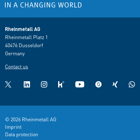
Rheinmetall AG
Rheinmetall Platz 1
40476 Dusseldorf
Germany
Contact us
Twitter
LinkedIn
Instagram
kununu
YouTube
glassdoor
XING
What
© 2026 Rheinmetall AG
Imprint
Data protection