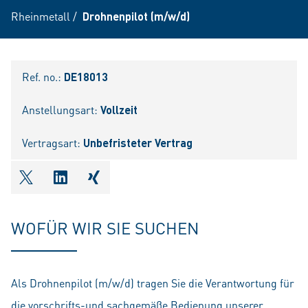
Rheinmetall
/
Drohnenpilot (m/w/d)
Ref. no.:
DE18013
Anstellungsart:
Vollzeit
Vertragsart:
Unbefristeter Vertrag
shareOntwitter
shareOnlinkedIn
shareOnxing
WOFÜR WIR SIE SUCHEN
Als Drohnenpilot (m/w/d) tragen Sie die Verantwortung für
die vorschrifts-und sachgemäße Bedienung unserer