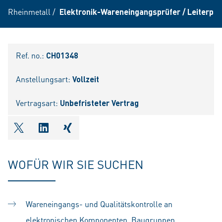
Rheinmetall
/
Elektronik-Wareneingangsprüfer / Leiterpla
Ref. no.:
CH01348
Anstellungsart:
Vollzeit
Vertragsart:
Unbefristeter Vertrag
shareOntwitter
shareOnlinkedIn
shareOnxing
WOFÜR WIR SIE SUCHEN
Wareneingangs- und Qualitätskontrolle an
elektronischen Komponenten, Baugruppen,