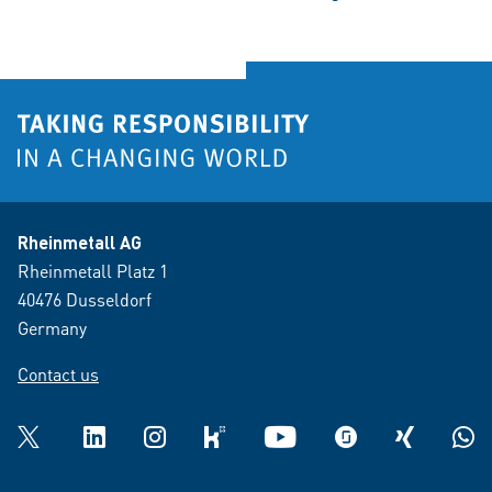
Rheinmetall AG
Rheinmetall Platz 1
40476 Dusseldorf
Germany
Contact us
Twitter
LinkedIn
Instagram
kununu
YouTube
glassdoor
XING
What