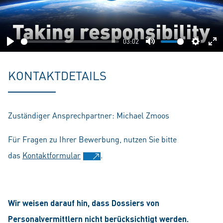
Play
03:02
Play
Mute
Setting
En
fu
KONTAKTDETAILS
Zuständiger Ansprechpartner: Michael Zmoos
Für Fragen zu Ihrer Bewerbung, nutzen Sie bitte
das
Kontaktformular
.
Wir weisen darauf hin, dass Dossiers von
Personalvermittlern nicht berücksichtigt werden.