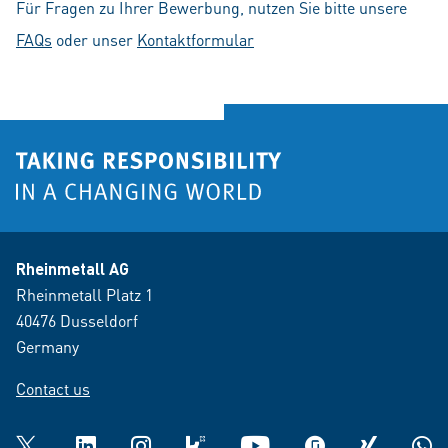
Für Fragen zu Ihrer Bewerbung, nutzen Sie bitte unsere
FAQs
oder unser
Kontaktformular
Rheinmetall AG
Rheinmetall Platz 1
40476 Dusseldorf
Germany
Contact us
Twitter
LinkedIn
Instagram
kununu
YouTube
glassdoor
XING
What