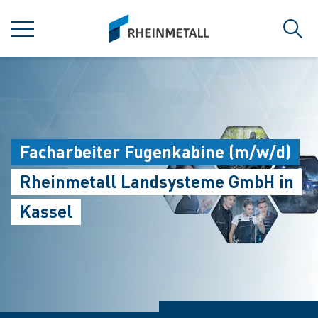
jumpToMain
siteLogo
MENU
Sear
Facharbeiter Fugenkabine (m/w/d)
Rheinmetall Landsysteme GmbH in
Kassel