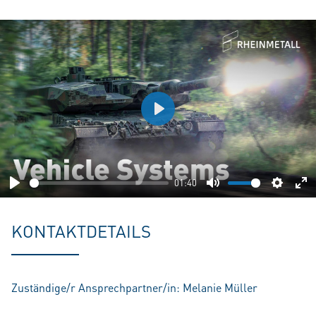
Play
01:40
Play
Mute
Setting
En
fu
KONTAKTDETAILS
Zuständige/r Ansprechpartner/in: Melanie Müller