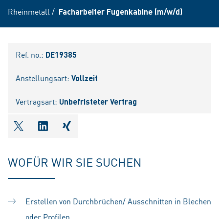
Rheinmetall
/
Facharbeiter Fugenkabine (m/w/d)
Ref. no.:
DE19385
Anstellungsart:
Vollzeit
Vertragsart:
Unbefristeter Vertrag
shareOntwitter
shareOnlinkedIn
shareOnxing
WOFÜR WIR SIE SUCHEN
Erstellen von Durchbrüchen/ Ausschnitten in Blechen
oder Profilen