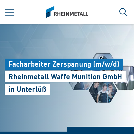
jumpToMain
siteLogo
MENU
Sear
Facharbeiter Zerspanung (m/w/d)
Rheinmetall Waffe Munition GmbH
in Unterlüß