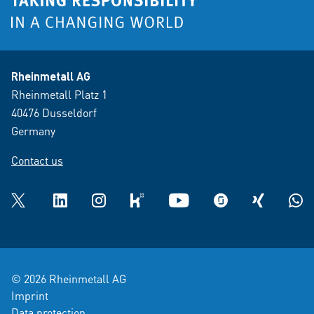
Rheinmetall AG
Rheinmetall Platz 1
40476 Dusseldorf
Germany
Contact us
Twitter
LinkedIn
Instagram
kununu
YouTube
glassdoor
XING
What
© 2026 Rheinmetall AG
Imprint
Data protection