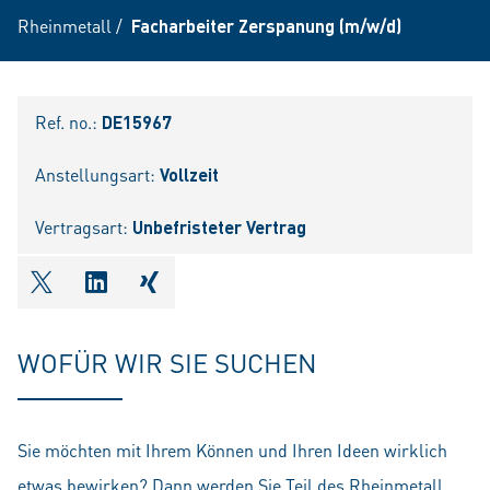
Rheinmetall
/
Facharbeiter Zerspanung (m/w/d)
Ref. no.:
DE15967
Anstellungsart:
Vollzeit
Vertragsart:
Unbefristeter Vertrag
shareOntwitter
shareOnlinkedIn
shareOnxing
WOFÜR WIR SIE SUCHEN
Sie möchten mit Ihrem Können und Ihren Ideen wirklich
etwas bewirken? Dann werden Sie Teil des Rheinmetall