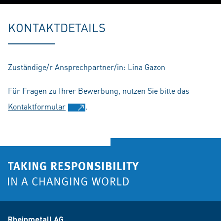
Play
Mute
Setting
En
fu
KONTAKTDETAILS
Zuständige/r Ansprechpartner/in: Lina Gazon
Für Fragen zu Ihrer Bewerbung, nutzen Sie bitte das
Kontaktformular
.
Rheinmetall AG