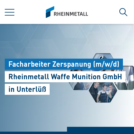
jumpToMain
siteLogo
MENU
Sear
Facharbeiter Zerspanung (m/w/d)
Rheinmetall Waffe Munition GmbH
in Unterlüß