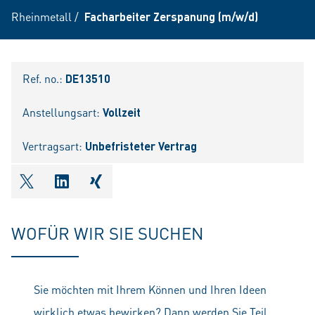
Rheinmetall
/
Facharbeiter Zerspanung (m/w/d)
Ref. no.:
DE13510
Anstellungsart:
Vollzeit
Vertragsart:
Unbefristeter Vertrag
shareOntwitter
shareOnlinkedIn
shareOnxing
WOFÜR WIR SIE SUCHEN
Sie möchten mit Ihrem Können und Ihren Ideen
wirklich etwas bewirken? Dann werden Sie Teil