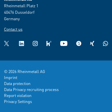
Rheinmetall Platz 1
40476 Dusseldorf
Germany
Contact us
Twitter
LinkedIn
Instagram
kununu
YouTube
glassdoor
XING
What
© 2026 Rheinmetall AG
Imprint
Data protection
Data Privacy recruiting process
Report violation
Privacy Settings