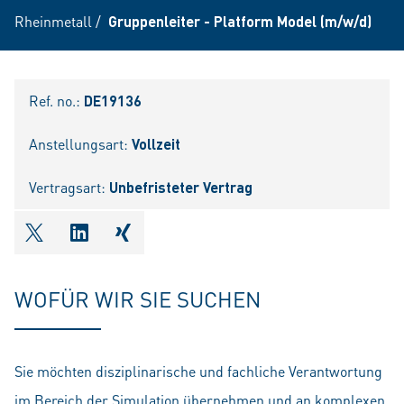
Rheinmetall
/
Gruppenleiter - Platform Model (m/w/d)
Ref. no.:
DE19136
Anstellungsart:
Vollzeit
Vertragsart:
Unbefristeter Vertrag
shareOntwitter
shareOnlinkedIn
shareOnxing
WOFÜR WIR SIE SUCHEN
Sie möchten disziplinarische und fachliche Verantwortung
im Bereich der Simulation übernehmen und an komplexen