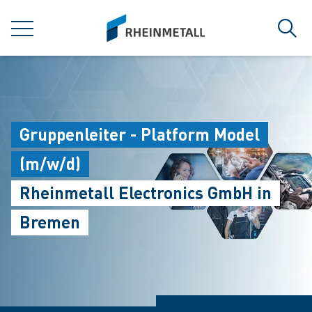
jumpToMain
siteLogo
MENU
Sear
Gruppenleiter - Platform Model
(m/w/d)
Rheinmetall Electronics GmbH in
Bremen