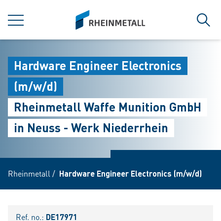
jumpToMain
siteLogo
MENU
Sear
Hardware Engineer Electronics
(m/w/d)
Rheinmetall Waffe Munition GmbH
in Neuss - Werk Niederrhein
Rheinmetall
/
Hardware Engineer Electronics (m/w/d)
Ref. no.:
DE17971