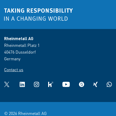
Rheinmetall AG
Rheinmetall Platz 1
40476 Dusseldorf
Germany
Contact us
Twitter
LinkedIn
Instagram
kununu
YouTube
glassdoor
XING
What
© 2026 Rheinmetall AG