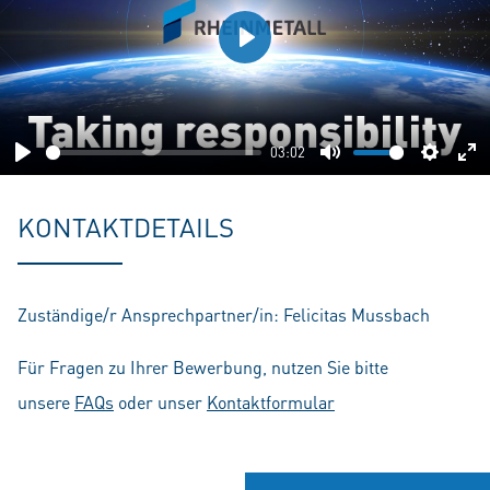
Play
03:02
Play
Mute
Setting
En
fu
KONTAKTDETAILS
Zuständige/r Ansprechpartner/in: Felicitas Mussbach
Für Fragen zu Ihrer Bewerbung, nutzen Sie bitte
unsere
FAQs
oder unser
Kontaktformular