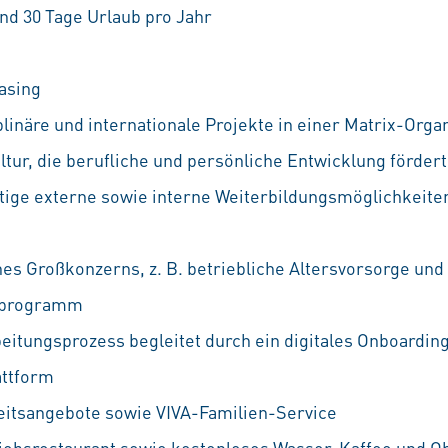
nd 30 Tage Urlaub pro Jahr
asing
linäre und internationale Projekte in einer Matrix-Orga
ur, die berufliche und persönliche Entwicklung fördert
ältige externe sowie interne Weiterbildungsmöglichkeiten
nes Großkonzerns, z. B. betriebliche Altersvorsorge und
ufprogramm
eitungsprozess begleitet durch ein digitales Onboarding
attform
eitsangebote sowie VIVA-Familien-Service
iebsrestaurant sowie kostenloses Wasser, Kaffee und O