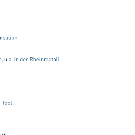
nisation
, u.a. in der Rheinmetall
 Tool
bst