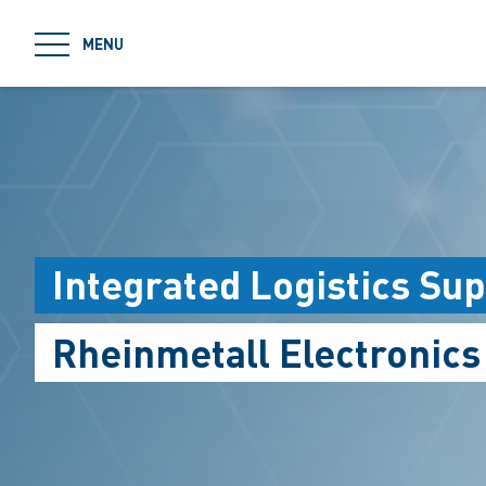
jumpToMain
MENU
Integrated Logistics Su
Rheinmetall Electronic