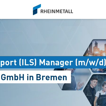
siteLogo
pport (ILS) Manager (m/w/d
s GmbH in Bremen