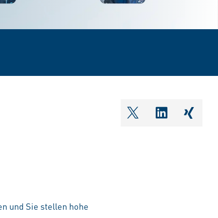
shareOntwitter
shareOnlin
share
en und Sie stellen hohe