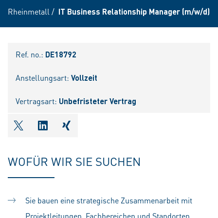
Rheinmetall
/
IT Business Relationship Manager (m/w/d)
Ref. no.:
DE18792
Anstellungsart:
Vollzeit
Vertragsart:
Unbefristeter Vertrag
shareOntwitter
shareOnlinkedIn
shareOnxing
WOFÜR WIR SIE SUCHEN
Sie bauen eine strategische Zusammenarbeit mit
Projektleitungen, Fachbereichen und Standorten