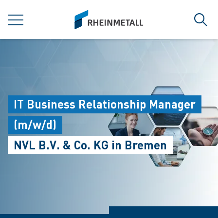
jumpToMain
siteLogo
MENU
Sear
IT Business Relationship Manager
(m/w/d)
NVL B.V. & Co. KG in Bremen