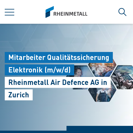
jumpToMain
siteLogo
MENU
Sear
Mitarbeiter Qualitätssicherung
Elektronik (m/w/d)
Rheinmetall Air Defence AG in
Zurich