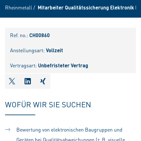
Rheinmetall
/
Mitarbeiter Qualitätssicherung Elektronik (
Ref. no.:
CH00860
Anstellungsart:
Vollzeit
Vertragsart:
Unbefristeter Vertrag
shareOntwitter
shareOnlinkedIn
shareOnxing
WOFÜR WIR SIE SUCHEN
Bewertung von elektronischen Baugruppen und
Geräten bei Qualitätsabweichungen (z. B. visuelle