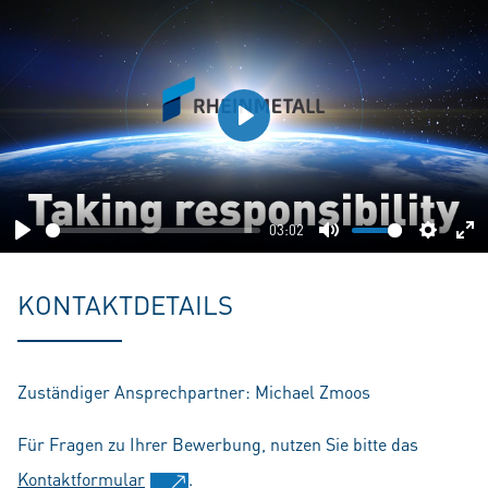
Play
03:02
Play
Mute
Setting
En
fu
KONTAKTDETAILS
Zuständiger Ansprechpartner: Michael Zmoos
Für Fragen zu Ihrer Bewerbung, nutzen Sie bitte das
Kontaktformular
.