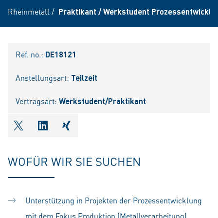
Rheinmetall
/
Praktikant / Werkstudent Prozessentwicklu
Ref. no.:
DE18121
Anstellungsart:
Teilzeit
Vertragsart:
Werkstudent/Praktikant
shareOntwitter
shareOnlinkedIn
shareOnxing
WOFÜR WIR SIE SUCHEN
Unterstützung in Projekten der Prozessentwicklung
mit dem Fokus Produktion (Metallverarbeitung),