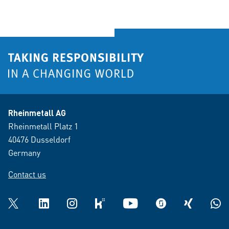
Rheinmetall AG
Rheinmetall Platz 1
40476 Dusseldorf
Germany
Contact us
Twitter
LinkedIn
Instagram
kununu
YouTube
glassdoor
XING
What