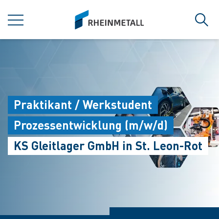
jumpToMain
siteLogo
MENU
Sear
Praktikant / Werkstudent
Prozessentwicklung (m/w/d)
KS Gleitlager GmbH in St. Leon-Rot