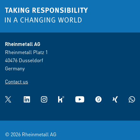
Rheinmetall AG
Rheinmetall Platz 1
40476 Dusseldorf
Germany
Contact us
Twitter
LinkedIn
Instagram
kununu
YouTube
glassdoor
XING
What
© 2026 Rheinmetall AG