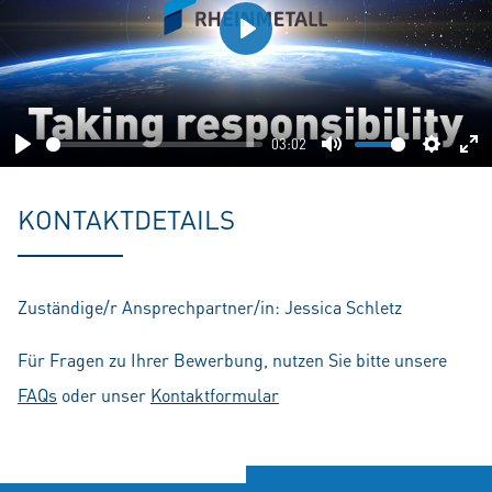
Play
03:02
Play
Mute
Setting
En
fu
KONTAKTDETAILS
Zuständige/r Ansprechpartner/in: Jessica Schletz
Für Fragen zu Ihrer Bewerbung, nutzen Sie bitte unsere
FAQs
oder unser
Kontaktformular