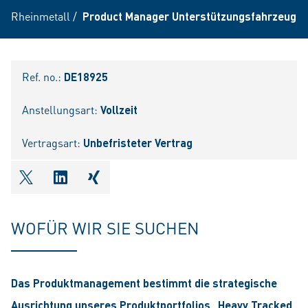
Rheinmetall
/
Product Manager Unterstützungsfahrzeuge 
Ref. no.:
DE18925
Anstellungsart:
Vollzeit
Vertragsart:
Unbefristeter Vertrag
shareOntwitter
shareOnlinkedIn
shareOnxing
WOFÜR WIR SIE SUCHEN
Das Produktmanagement bestimmt die strategische
Ausrichtung unseres Produktportfolios „Heavy Tracked