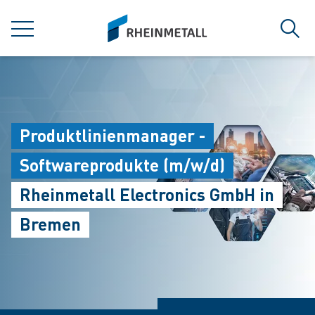
jumpToMain
siteLogo
MENU
Sear
Produktlinienmanager -
Softwareprodukte (m/w/d)
Rheinmetall Electronics GmbH in
Bremen