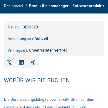
Rheinmetall
/
Produktlinienmanager - Softwareprodukte (
Ref. no.:
DE13873
Anstellungsart:
Vollzeit
Vertragsart:
Unbefristeter Vertrag
shareOntwitter
shareOnlinkedIn
shareOnxing
WOFÜR WIR SIE SUCHEN
Die Durchsetzungsfähigkeit von Streitkräften auf dem
Gefechtsfeld der Zukunft wird maßgeblich durch