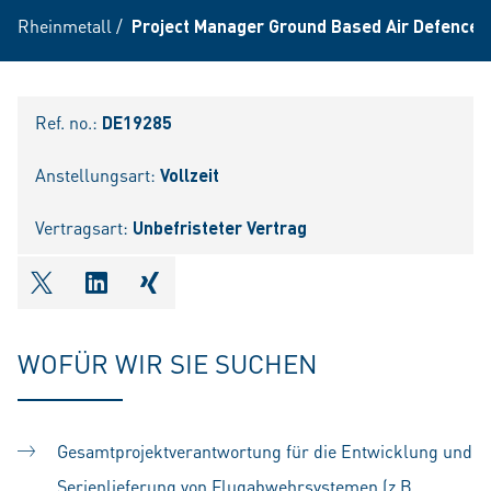
Rheinmetall
/
Project Manager Ground Based Air Defence 
Ref. no.:
DE19285
Anstellungsart:
Vollzeit
Vertragsart:
Unbefristeter Vertrag
shareOntwitter
shareOnlinkedIn
shareOnxing
WOFÜR WIR SIE SUCHEN
Gesamtprojektverantwortung für die Entwicklung und
Serienlieferung von Flugabwehrsystemen (z.B.