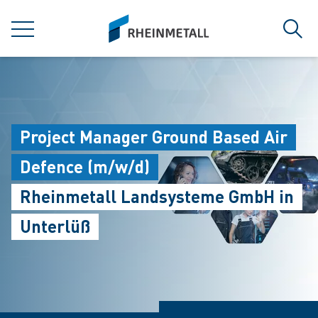
jumpToMain
siteLogo
MENU
Sear
Project Manager Ground Based Air
Defence (m/w/d)
Rheinmetall Landsysteme GmbH in
Unterlüß