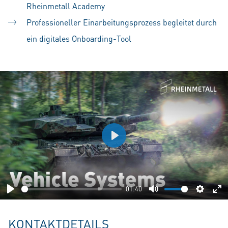
Rheinmetall Academy
Professioneller Einarbeitungsprozess begleitet durch
ein digitales Onboarding-Tool
Play
01:40
Play
Mute
Setting
En
fu
KONTAKTDETAILS