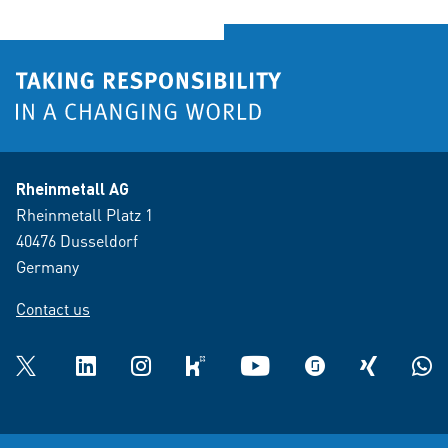
Rheinmetall AG
Rheinmetall Platz 1
40476 Dusseldorf
Germany
Contact us
Twitter
LinkedIn
Instagram
kununu
YouTube
glassdoor
XING
What