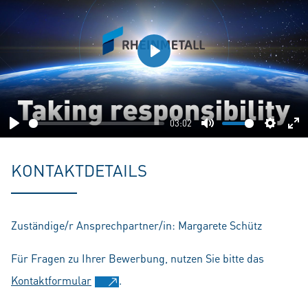
Play
03:02
Play
Mute
Setting
En
fu
KONTAKTDETAILS
Zuständige/r Ansprechpartner/in: Margarete Schütz
Für Fragen zu Ihrer Bewerbung, nutzen Sie bitte das
Kontaktformular
.