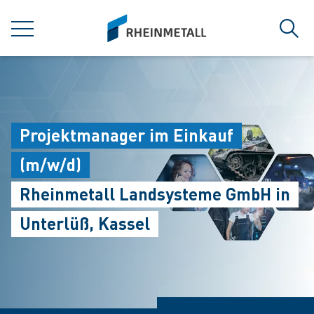
jumpToMain
siteLogo
MENU
Sear
Projektmanager im Einkauf
(m/w/d)
Rheinmetall Landsysteme GmbH in
Unterlüß, Kassel