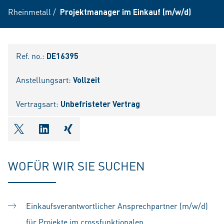
Rheinmetall
/
Projektmanager im Einkauf (m/w/d)
Ref. no.:
DE16395
Anstellungsart:
Vollzeit
Vertragsart:
Unbefristeter Vertrag
shareOntwitter
shareOnlinkedIn
shareOnxing
WOFÜR WIR SIE SUCHEN
Einkaufsverantwortlicher Ansprechpartner (m/w/d)
für Projekte im crossfunktionalen