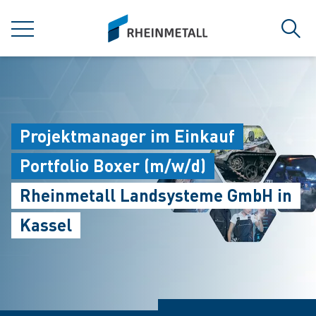
jumpToMain
siteLogo
MENU
Sear
Projektmanager im Einkauf
Portfolio Boxer (m/w/d)
Rheinmetall Landsysteme GmbH in
Kassel