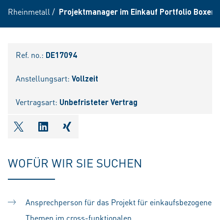
Rheinmetall
/
Projektmanager im Einkauf Portfolio Boxer 
Ref. no.:
DE17094
Anstellungsart:
Vollzeit
Vertragsart:
Unbefristeter Vertrag
shareOntwitter
shareOnlinkedIn
shareOnxing
WOFÜR WIR SIE SUCHEN
Ansprechperson für das Projekt für einkaufsbezogene
Themen im cross-funktionalen