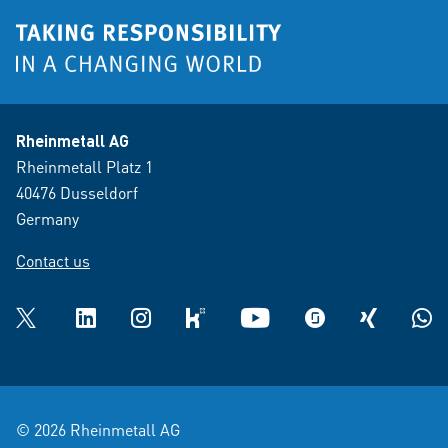
Rheinmetall AG
Rheinmetall Platz 1
40476 Dusseldorf
Germany
Contact us
Twitter
LinkedIn
Instagram
kununu
YouTube
glassdoor
XING
What
© 2026 Rheinmetall AG