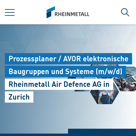
jumpToMain
siteLogo
MENU
Sear
Prozessplaner / AVOR elektronische
Baugruppen und Systeme (m/w/d)
Rheinmetall Air Defence AG in
Zurich