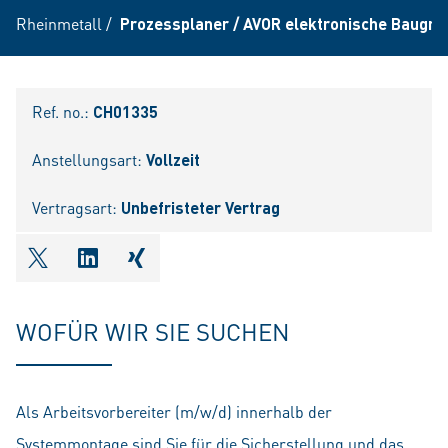
Rheinmetall
/
Prozessplaner / AVOR elektronische Baugr
Ref. no.:
CH01335
Anstellungsart:
Vollzeit
Vertragsart:
Unbefristeter Vertrag
shareOntwitter
shareOnlinkedIn
shareOnxing
WOFÜR WIR SIE SUCHEN
Als Arbeitsvorbereiter (m/w/d) innerhalb der
Systemmontage sind Sie für die Sicherstellung und das