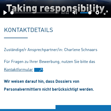
03:02
Play
Mute
Setting
En
fu
KONTAKTDETAILS
Zuständige/r Ansprechpartner/in: Charlene Schnaars
Für Fragen zu Ihrer Bewerbung, nutzen Sie bitte das
Kontaktformular
.
Wir weisen darauf hin, dass Dossiers von
Personalvermittlern nicht berücksichtigt werden.