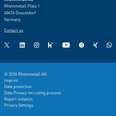
Rheinmetall Platz 1
40476 Dusseldorf
Germany
Contact us
Twitter
LinkedIn
Instagram
kununu
YouTube
glassdoor
XING
What
© 2026 Rheinmetall AG
Imprint
Data protection
Data Privacy recruiting process
Report violation
Privacy Settings