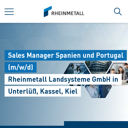
jumpToMain
siteLogo
MENU
Sear
Sales Manager Spanien und Portugal
(m/w/d)
Rheinmetall Landsysteme GmbH in
Unterlüß, Kassel, Kiel