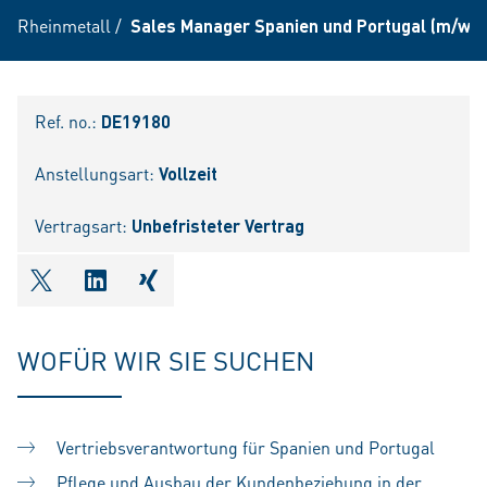
Rheinmetall
/
Sales Manager Spanien und Portugal (m/w/d
Ref. no.:
DE19180
Anstellungsart:
Vollzeit
Vertragsart:
Unbefristeter Vertrag
shareOntwitter
shareOnlinkedIn
shareOnxing
WOFÜR WIR SIE SUCHEN
Vertriebsverantwortung für Spanien und Portugal
Pflege und Ausbau der Kundenbeziehung in der