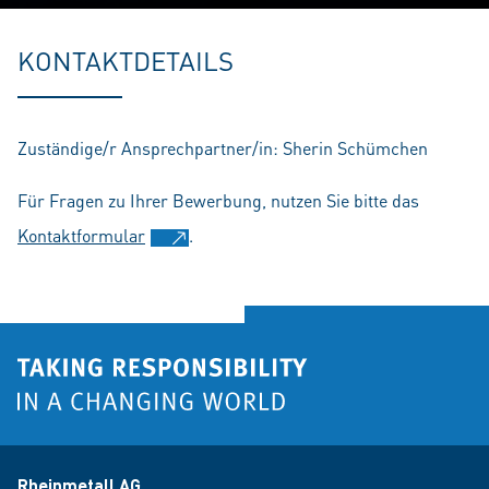
Play
Mute
Setting
En
fu
KONTAKTDETAILS
Zuständige/r Ansprechpartner/in: Sherin Schümchen
Für Fragen zu Ihrer Bewerbung, nutzen Sie bitte das
Kontaktformular
.
Rheinmetall AG