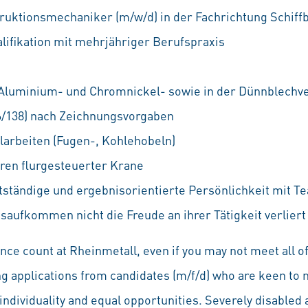
uktionsmechaniker (m/w/d) in der Fachrichtung Schiff
lifikation mit mehrjähriger Berufspraxis
, Aluminium- und Chromnickel- sowie in der Dünnblech
6/138) nach Zeichnungsvorgaben
arbeiten (Fugen-, Kohlehobeln)
ren flurgesteuerter Krane
tständige und ergebnisorientierte Persönlichkeit mit T
saufkommen nicht die Freude an ihrer Tätigkeit verliert
ce count at Rheinmetall, even if you may not meet all of
ng applications from candidates (m/f/d) who are keen to 
individuality and equal opportunities. Severely disabled a