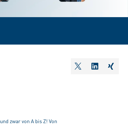
shareOntwitter
shareOnlin
share
und zwar von A bis Z! Von