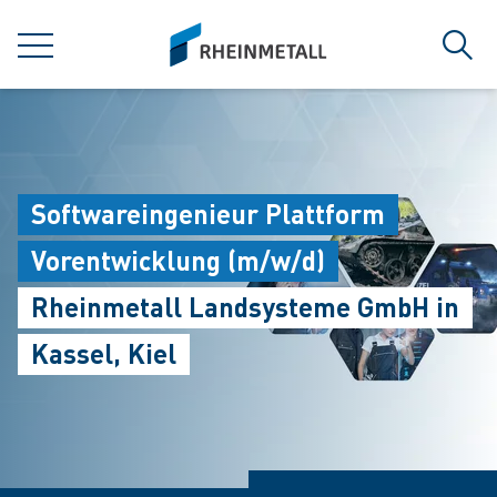
jumpToMain
siteLogo
MENU
Sear
Softwareingenieur Plattform
Vorentwicklung (m/w/d)
Rheinmetall Landsysteme GmbH in
Kassel, Kiel