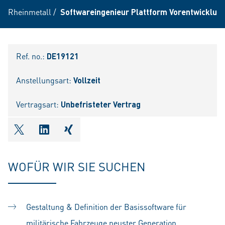
Rheinmetall
/
Softwareingenieur Plattform Vorentwicklun
Ref. no.:
DE19121
Anstellungsart:
Vollzeit
Vertragsart:
Unbefristeter Vertrag
shareOntwitter
shareOnlinkedIn
shareOnxing
WOFÜR WIR SIE SUCHEN
Gestaltung & Definition der Basissoftware für
militärische Fahrzeuge neuster Generation